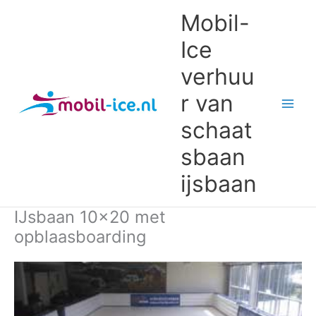
Ga
Mobil-
naar
de
Ice
inhoud
verhuu
r van
schaat
sbaan
ijsbaan
IJsbaan 10×20 met
opblaasboarding