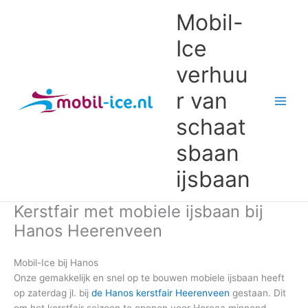
Ga
Mobil-
naar
de
Ice
inhoud
verhuu
r van
schaat
sbaan
ijsbaan
Kerstfair met mobiele ijsbaan bij
Hanos Heerenveen
Mobil-Ice bij Hanos
Onze gemakkelijk en snel op te bouwen mobiele ijsbaan heeft
op zaterdag jl. bij
de Hanos kerstfair Heerenveen
gestaan. Dit
om het kerstfair seizoen te openen voor Horeca minnend