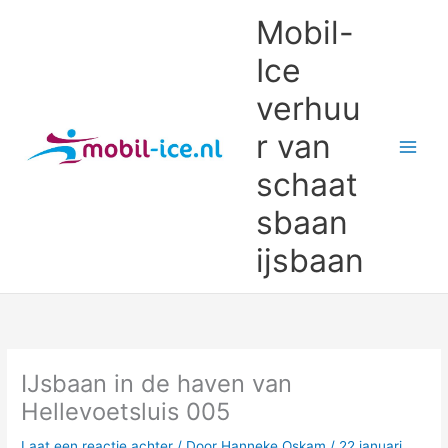
Ga
Mobil-
naar
de
Ice
inhoud
verhuu
r van
schaat
sbaan
ijsbaan
IJsbaan in de haven van
Hellevoetsluis 005
Laat een reactie achter
/ Door
Hanneke Oskam
/
22 januari