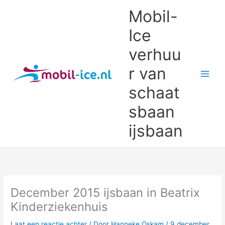
Ga
Mobil-
naar
de
Ice
inhoud
verhuu
r van
schaat
sbaan
ijsbaan
December 2015 ijsbaan in Beatrix
Kinderziekenhuis
Laat een reactie achter
/ Door
Hanneke Oskam
/
9 december