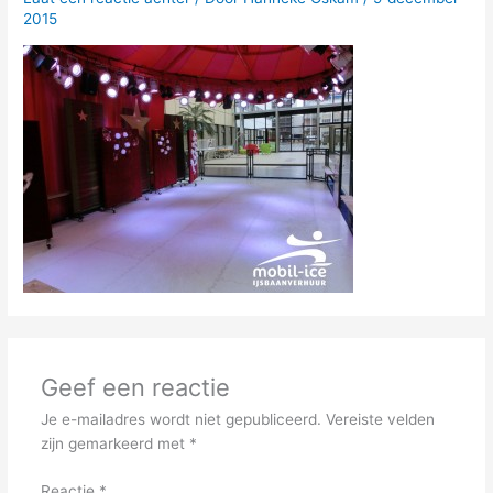
2015
Geef een reactie
Je e-mailadres wordt niet gepubliceerd.
Vereiste velden
zijn gemarkeerd met
*
Reactie
*