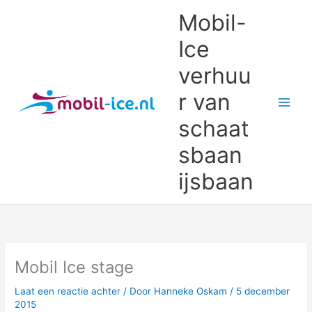
Ga
Mobil-
naar
de
Ice
inhoud
verhuu
r van
schaat
sbaan
ijsbaan
Mobil Ice stage
Laat een reactie achter
/ Door
Hanneke Oskam
/
5 december
2015