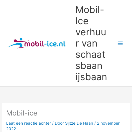
Ga
Mobil-
naar
de
Ice
inhoud
verhuu
r van
schaat
sbaan
ijsbaan
Mobil-ice
Laat een reactie achter
/ Door
Sijtze De Haan
/
2 november
2022