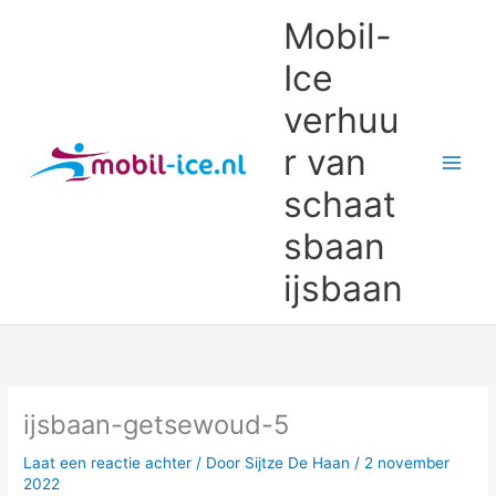
Ga
Mobil-
naar
de
Ice
inhoud
verhuu
r van
schaat
sbaan
ijsbaan
ijsbaan-getsewoud-5
Laat een reactie achter
/ Door
Sijtze De Haan
/
2 november
2022